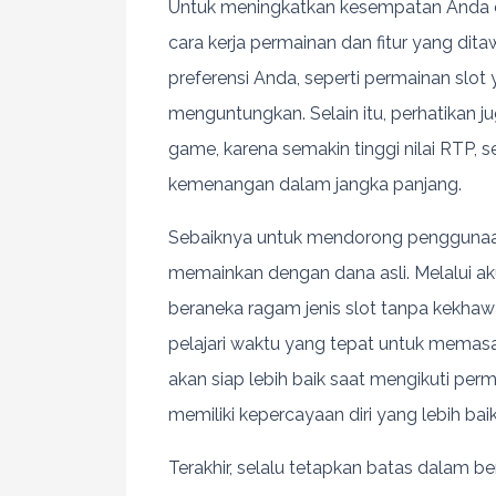
Untuk meningkatkan kesempatan Anda d
cara kerja permainan dan fitur yang dit
preferensi Anda, seperti permainan slo
menguntungkan. Selain itu, perhatikan j
game, karena semakin tinggi nilai RTP
kemenangan dalam jangka panjang.
Sebaiknya untuk mendorong penggunaa
memainkan dengan dana asli. Melalui a
beraneka ragam jenis slot tanpa kekhawa
pelajari waktu yang tepat untuk memasa
akan siap lebih baik saat mengikuti per
memiliki kepercayaan diri yang lebih baik
Terakhir, selalu tetapkan batas dalam be