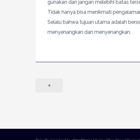
gunakan dan jangan melebihi batas ters
Tidak hanya bisa menikmati pengalaman 
Selalu bahwa tujuan utama adalah berse
menyenangkan dan menyenangkan.