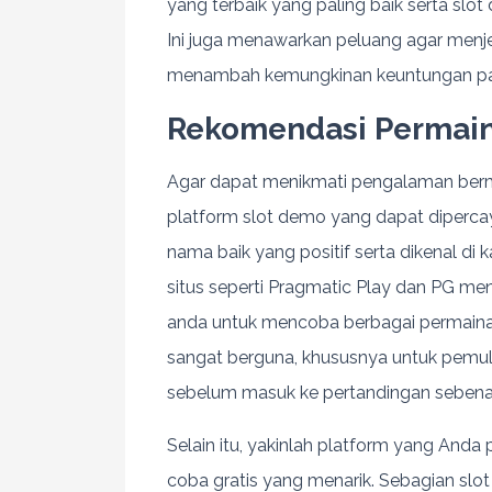
yang terbaik yang paling baik serta s
Ini juga menawarkan peluang agar menjel
menambah kemungkinan keuntungan pad
Rekomendasi Permai
Agar dapat menikmati pengalaman ber
platform slot demo yang dapat dipercay
nama baik yang positif serta dikenal di
situs seperti Pragmatic Play dan PG 
anda untuk mencoba berbagai permainan 
sangat berguna, khususnya untuk pem
sebelum masuk ke pertandingan sebena
Selain itu, yakinlah platform yang Anda
coba gratis yang menarik. Sebagian slo